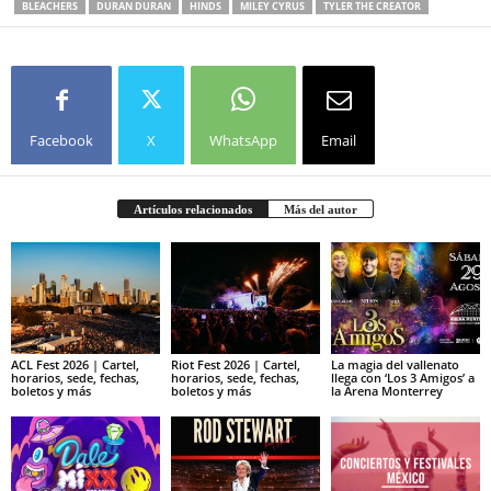
BLEACHERS
DURAN DURAN
HINDS
MILEY CYRUS
TYLER THE CREATOR
Facebook
X
WhatsApp
Email
Artículos relacionados
Más del autor
ACL Fest 2026 | Cartel,
Riot Fest 2026 | Cartel,
La magia del vallenato
horarios, sede, fechas,
horarios, sede, fechas,
llega con ‘Los 3 Amigos’ a
boletos y más
boletos y más
la Arena Monterrey