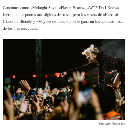
Canciones como «Midnight Sky», «Plastic Hearts», «WTF Do I Know»
fueron de los puntos más álgidos de su set, pero los
covers
de «Heart of
Glass» de Blondie y «Maybe» de Janis Joplin se ganaron los aplausos hasta
de los más escépticos.
Foto por Roger Ho