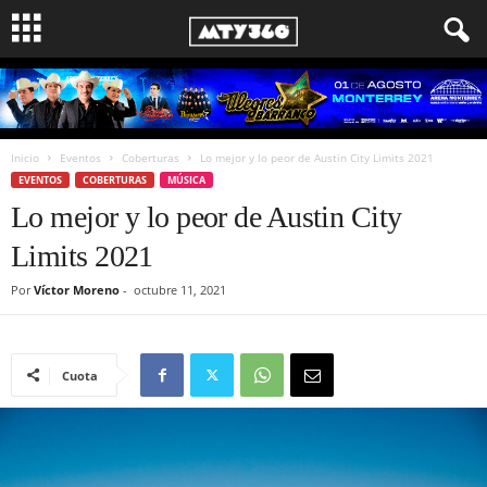
Inicio
Eventos
Coberturas
Lo mejor y lo peor de Austin City Limits 2021
EVENTOS
COBERTURAS
MÚSICA
Lo mejor y lo peor de Austin City
Limits 2021
Por
Víctor Moreno
-
octubre 11, 2021
Cuota