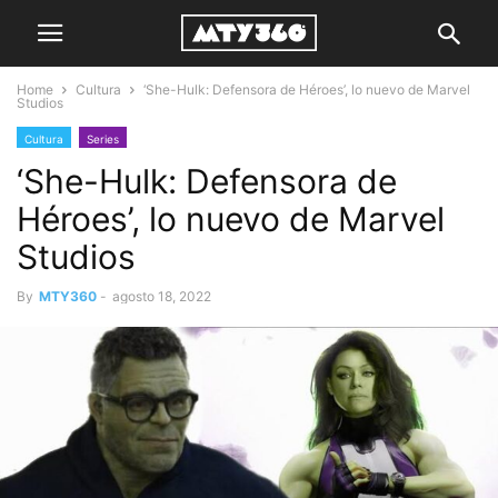
Home
Cultura
‘She-Hulk: Defensora de Héroes’, lo nuevo de Marvel
Studios
Cultura
Series
‘She-Hulk: Defensora de
Héroes’, lo nuevo de Marvel
Studios
By
MTY360
-
agosto 18, 2022