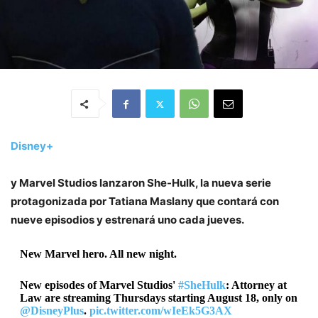
Disney+
y
Marvel Studios
lanzaron
She-Hulk
, la nueva serie
protagonizada por
Tatiana Maslany
que contará con
nueve episodios y estrenará uno cada jueves.
New Marvel hero. All new night.
New episodes of Marvel Studios'
#SheHulk
: Attorney at
Law are streaming Thursdays starting August 18, only on
@DisneyPlus
.
pic.twitter.com/wIeEk5G3AX