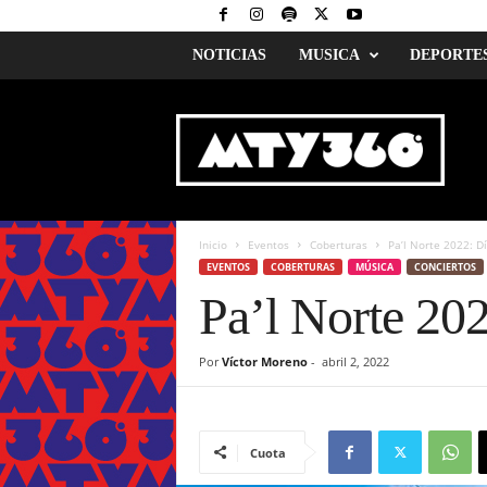
NOTICIAS
MUSICA
DEPORTE
M
o
n
t
e
r
r
Inicio
Eventos
Coberturas
Pa’l Norte 2022: D
e
EVENTOS
COBERTURAS
MÚSICA
CONCIERTOS
y
Pa’l Norte 202
3
6
0
Por
Víctor Moreno
-
abril 2, 2022
Cuota