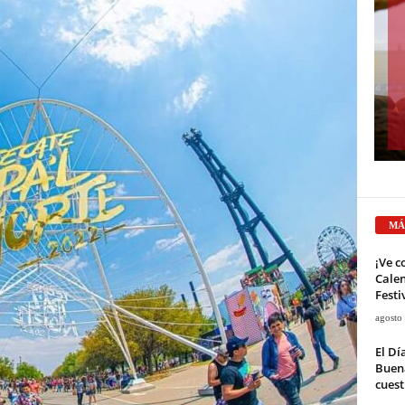
MÁ
¡Ve c
Calen
Festi
agosto
El Dí
Buena
cuest