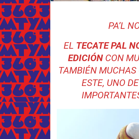
PA’L NO
EL
TECATE PAL N
EDICIÓN
CON MU
TAMBIÉN MUCHAS 
ESTE, UNO D
IMPORTANTES