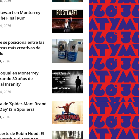
 6, 2026
Stewart en Monterrey
The Final Run’
 4, 2026
e se posiciona entre las
cas más creativas del
do
0, 2026
roquai en Monterrey
rando 30 años de
ual Insanity’
 4, 2026
ca de ‘Spider-Man: Brand
ay’ (Sin Spoilers)
0, 2026
erte de Robin Hood: El
 cambia el arco por...