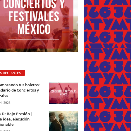
S RECIENTES
omprando tus boletos!
dario de Conciertos y
vales
 4, 2026
a D: Bajo Presión |
 idea, ejecución
ionable