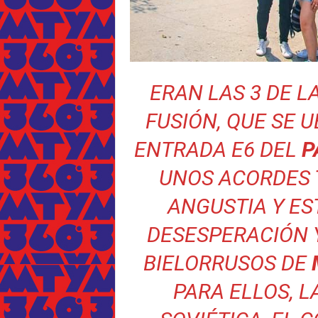
ERAN LAS 3 DE L
FUSIÓN, QUE SE 
ENTRADA E6 DEL
P
UNOS ACORDES 
ANGUSTIA Y ES
DESESPERACIÓN 
BIELORRUSOS DE
PARA ELLOS, L