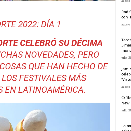
agosto
Rod 
con ‘
RTE 2022: DÍA 1
agosto
Tecat
ORTE
CELEBRÓ SU DÉCIMA
5 mar
mun
CHAS NOVEDADES, PERO
julio 3
COSAS QUE HAN HECHO DE
Jami
celeb
E LOS FESTIVALES MÁS
‘Virt
 EN LATINOAMÉRICA.
agosto
Críti
New D
julio 3
La mu
héroe