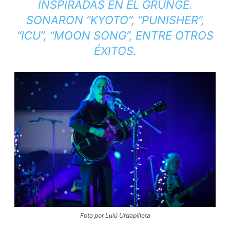
INSPIRADAS EN EL GRUNGE.
SONARON “KYOTO”, “PUNISHER”,
“ICU”, “MOON SONG”, ENTRE OTROS
ÉXITOS.
Foto por Lulú Urdapilleta