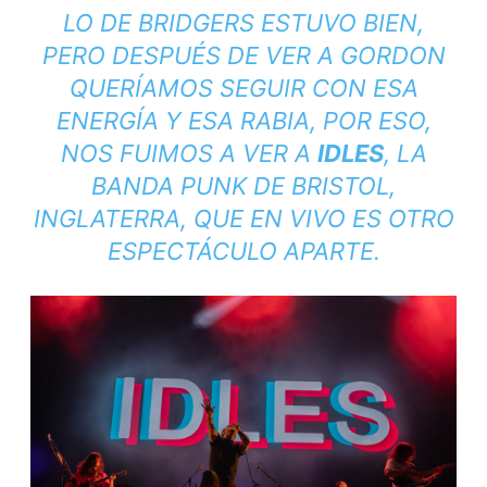
LO DE BRIDGERS ESTUVO BIEN,
PERO DESPUÉS DE VER A GORDON
QUERÍAMOS SEGUIR CON ESA
ENERGÍA Y ESA RABIA, POR ESO,
NOS FUIMOS A VER A
IDLES
, LA
BANDA PUNK DE BRISTOL,
INGLATERRA, QUE EN VIVO ES OTRO
ESPECTÁCULO APARTE.