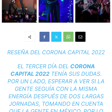
RESEÑA DEL CORONA CAPITAL 2022
EL TERCER DÍA DEL
CORONA
CAPITAL 2022
TENÍA SUS DUDAS.
POR UN LADO, ESPERAR A VER SI LA
GENTE SEGUÍA CON LA MISMA
ENERGÍA DESPUÉS DE DOS LARGAS
JORNADAS, TOMANDO EN CUENTA
QUE LA GENTE EN MÉXICO, POR LO