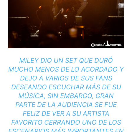
MILEY DIO UN SET QUE DURÓ
MUCHO MENOS DE LO ACORDADO Y
DEJO A VARIOS DE SUS FANS
DESEANDO ESCUCHAR MÁS DE SU
MÚSICA, SIN EMBARGO, GRAN
PARTE DE LA AUDIENCIA SE FUE
FELIZ DE VER A SU ARTISTA
FAVORITO CERRANDO UNO DE LOS
ESCENARIOS MÁS IMPORTANTES EN