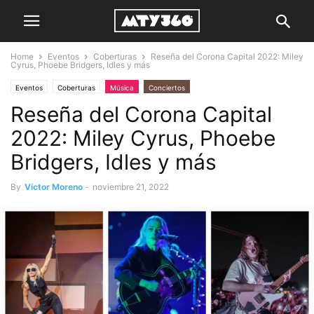
Home
Eventos
Coberturas
Reseña del Corona Capital 2022: Miley
Cyrus, Phoebe Bridgers, Idles y más
Eventos
Coberturas
Música
Conciertos
Reseña del Corona Capital
2022: Miley Cyrus, Phoebe
Bridgers, Idles y más
By
Víctor Moreno
-
noviembre 21, 2022