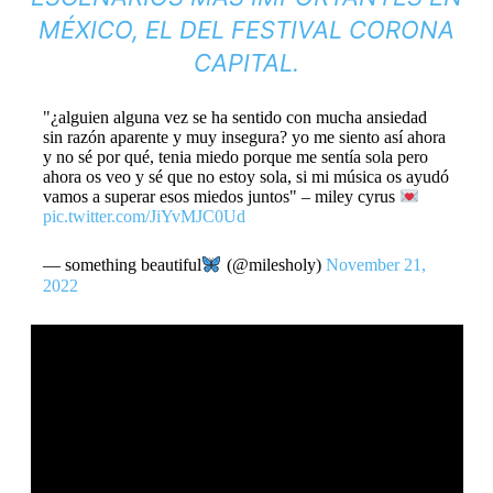
MÉXICO, EL DEL FESTIVAL CORONA
CAPITAL.
"¿alguien alguna vez se ha sentido con mucha ansiedad
sin razón aparente y muy insegura? yo me siento así ahora
y no sé por qué, tenia miedo porque me sentía sola pero
ahora os veo y sé que no estoy sola, si mi música os ayudó
vamos a superar esos miedos juntos" – miley cyrus
pic.twitter.com/JiYvMJC0Ud
— something beautiful
(@milesholy)
November 21,
2022