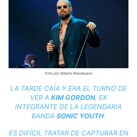
Foto por Alberto Mandujano
LA TARDE CAÍA Y ERA EL TURNO DE
VER A
KIM GORDON
, EX
INTEGRANTE DE LA LEGENDARIA
BANDA
SONIC YOUTH
.
ES DIFÍCIL TRATAR DE CAPTURAR EN