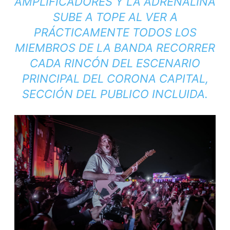
AMPLIFICADORES Y LA ADRENALINA
SUBE A TOPE AL VER A
PRÁCTICAMENTE TODOS LOS
MIEMBROS DE LA BANDA RECORRER
CADA RINCÓN DEL ESCENARIO
PRINCIPAL DEL CORONA CAPITAL,
SECCIÓN DEL PUBLICO INCLUIDA.