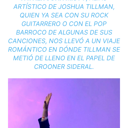
ARTÍSTICO DE JOSHUA TILLMAN,
QUIEN YA SEA CON SU ROCK
GUITARRERO O CON EL POP
BARROCO DE ALGUNAS DE SUS
CANCIONES, NOS LLEVÓ A UN VIAJE
ROMÁNTICO EN DÓNDE TILLMAN SE
METIÓ DE LLENO EN EL PAPEL DE
CROONER
SIDERAL.