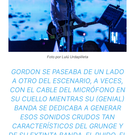
Foto por Lulú Urdapilleta
GORDON SE PASEABA DE UN LADO
A OTRO DEL ESCENARIO, A VECES,
CON EL CABLE DEL MICRÓFONO EN
SU CUELLO MIENTRAS SU (GENIAL)
BANDA SE DEDICABA A GENERAR
ESOS SONIDOS CRUDOS TAN
CARACTERÍSTICOS DEL GRUNGE Y