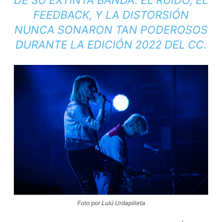
DE SU EXTINTA BANDA. EL RUIDO, EL
FEEDBACK
, Y LA DISTORSIÓN
NUNCA SONARON TAN PODEROSOS
DURANTE LA EDICIÓN 2022 DEL CC.
Foto por Lulú Urdapilleta