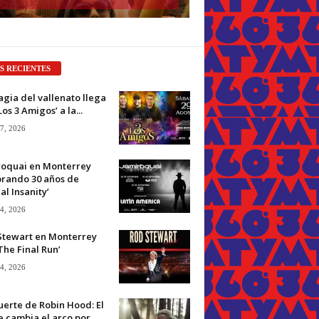
S RECIENTES
gia del vallenato llega
Los 3 Amigos’ a la...
 7, 2026
roquai en Monterrey
brando 30 años de
ual Insanity’
 4, 2026
Stewart en Monterrey
The Final Run’
 4, 2026
erte de Robin Hood: El
 cambia el arco por...