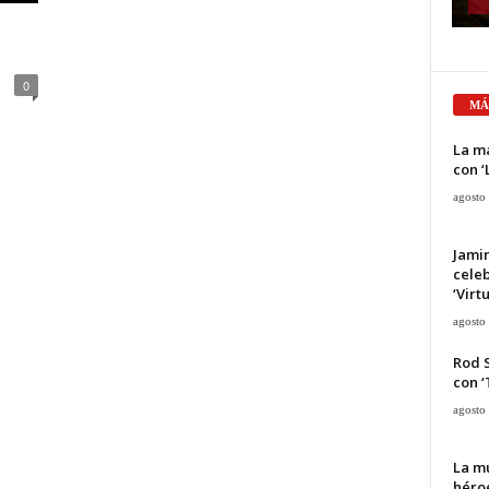
0
MÁ
La ma
con ‘
agosto
Jami
cele
‘Virt
agosto
Rod 
con ‘
agosto
La mu
héroe