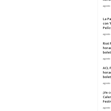
agosto
La Pa
con ‘
Pelíc
agosto
Riot 
horar
bolet
agosto
ACL F
horar
bolet
agosto
¡Ve c
Calen
Festi
agosto