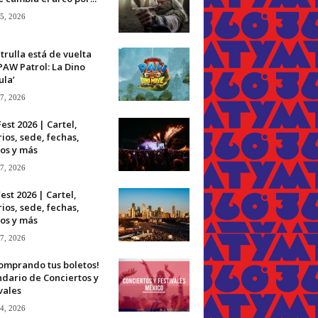
 5, 2026
trulla está de vuelta
PAW Patrol: La Dino
ula’
 7, 2026
Fest 2026 | Cartel,
ios, sede, fechas,
os y más
 7, 2026
est 2026 | Cartel,
ios, sede, fechas,
os y más
 7, 2026
omprando tus boletos!
dario de Conciertos y
vales
 4, 2026