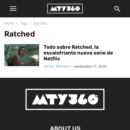
Home
Tags
Ratched
Ratched
Todo sobre Ratched, la
escalofriante nueva serie de
Netflix
Víctor Moreno
-
septiembre 17, 2020
ABOUT US