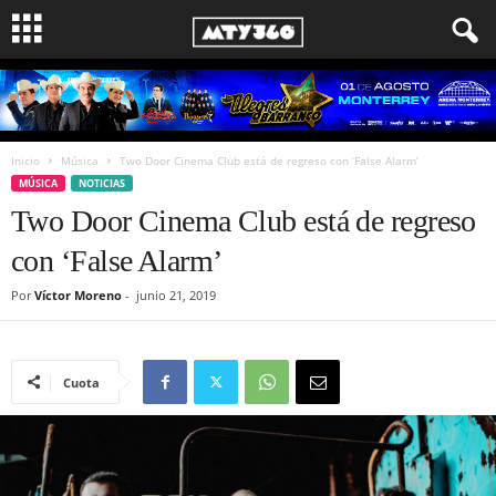
Inicio
Música
Two Door Cinema Club está de regreso con ‘False Alarm’
MÚSICA
NOTICIAS
Two Door Cinema Club está de regreso
con ‘False Alarm’
Por
Víctor Moreno
-
junio 21, 2019
Cuota