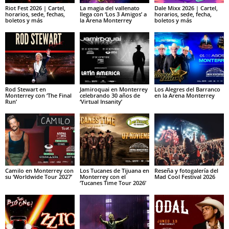
Riot Fest 2026 | Cartel,
La magia del vallenato
Dale Mixx 2026 | Cartel,
horarios, sede, fechas,
llega con ‘Los 3 Amigos’ a
horarios, sede, fecha,
boletos y más
la Arena Monterrey
boletos y más
Rod Stewart en
Jamiroquai en Monterrey
Los Alegres del Barranco
Monterrey con ‘The Final
celebrando 30 años de
en la Arena Monterrey
Run’
‘Virtual Insanity’
Camilo en Monterrey con
Los Tucanes de Tijuana en
Reseña y fotogalería del
su ‘Worldwide Tour 2027’
Monterrey con el
Mad Cool Festival 2026
‘Tucanes Time Tour 2026’