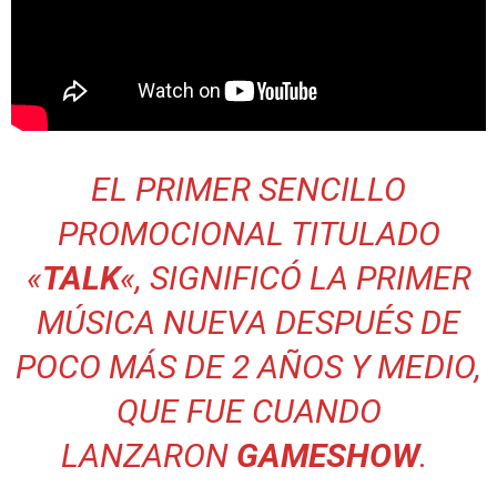
EL PRIMER SENCILLO
PROMOCIONAL TITULADO
«
TALK
«, SIGNIFICÓ LA PRIMER
MÚSICA NUEVA DESPUÉS DE
POCO MÁS DE 2 AÑOS Y MEDIO,
QUE FUE CUANDO
LANZARON
GAMESHOW
.