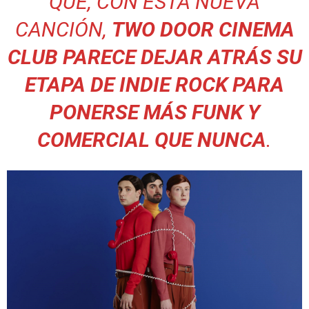
QUE, CON ESTA NUEVA
CANCIÓN,
TWO DOOR CINEMA
CLUB PARECE DEJAR ATRÁS SU
ETAPA DE INDIE ROCK PARA
PONERSE MÁS FUNK Y
COMERCIAL QUE NUNCA
.