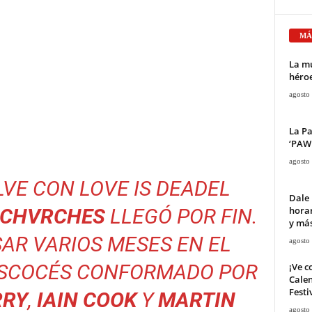
MÁ
La mu
héroe
agosto
La Pa
‘PAW 
agosto
VE CON LOVE IS DEAD
EL
Dale 
horar
CHVRCHES
LLEGÓ POR FIN.
y má
AR VARIOS MESES EN EL
agosto
 ESCOCÉS CONFORMADO POR
¡Ve c
Calen
Festi
RRY
,
IAIN COOK
Y
MARTIN
agosto