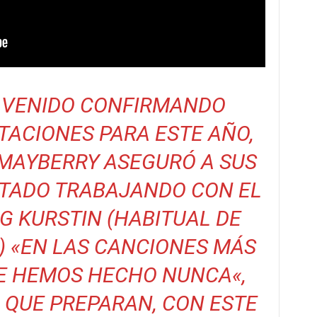
 VENIDO CONFIRMANDO
ACIONES PARA ESTE AÑO,
MAYBERRY ASEGURÓ A SUS
STADO TRABAJANDO CON EL
 KURSTIN (HABITUAL DE
) «
EN LAS CANCIONES MÁS
UE HEMOS HECHO NUNCA
«,
 QUE PREPARAN, CON ESTE