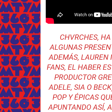
CHVRCHES, HA
ALGUNAS PRESENT
ADEMÁS, LAUREN 
FANS, EL HABER E
PRODUCTOR GREG
ADELE, SIA O BECK
POP Y ÉPICAS Q
APUNTANDO ASÍ, A