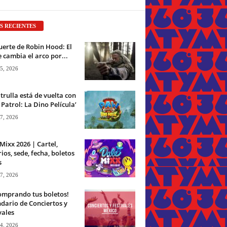
S RECIENTES
erte de Robin Hood: El
 cambia el arco por...
 5, 2026
trulla está de vuelta con
Patrol: La Dino Película’
 7, 2026
Mixx 2026 | Cartel,
ios, sede, fecha, boletos
s
 7, 2026
omprando tus boletos!
dario de Conciertos y
vales
 4, 2026