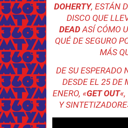
DOHERTY
, ESTÁN 
DISCO QUE LL
DEAD
ASÍ CÓMO U
QUÉ DE SEGURO PO
MÁS Q
DE SU ESPERADO 
DESDE EL 25 DE
ENERO, «
GET OUT
«
Y SINTETIZADORE