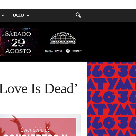
OCIO
Love Is Dead’