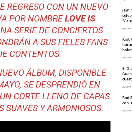
DE REGRESO CON UN NUEVO
Jami
celeb
EVA POR NOMBRE
LOVE IS
‘Virt
NA SERIE DE CONCIERTOS
agosto
Riot 
NDRÁN A SUS FIELES FANS
horar
bolet
UE CONTENTOS.
agosto
El Dí
NUEVO ÁLBUM, DISPONIBLE
Buena
cuest
 MAYO, SE DESPRENDIÓ EN
agosto
, UN CORTE LLENO DE CAPAS
Rod 
con ‘
S SUAVES Y ARMONIOSOS.
agosto