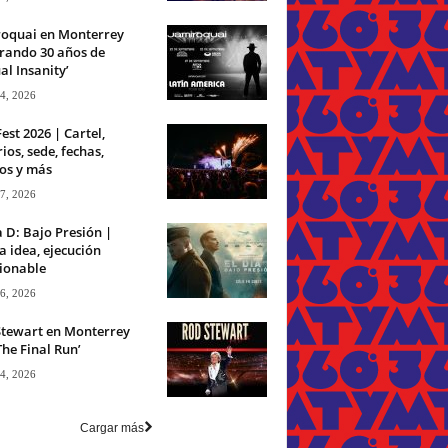
roquai en Monterrey
rando 30 años de
ual Insanity’
 4, 2026
Fest 2026 | Cartel,
ios, sede, fechas,
os y más
 7, 2026
a D: Bajo Presión |
 idea, ejecución
ionable
 6, 2026
Stewart en Monterrey
The Final Run’
 4, 2026
Cargar más