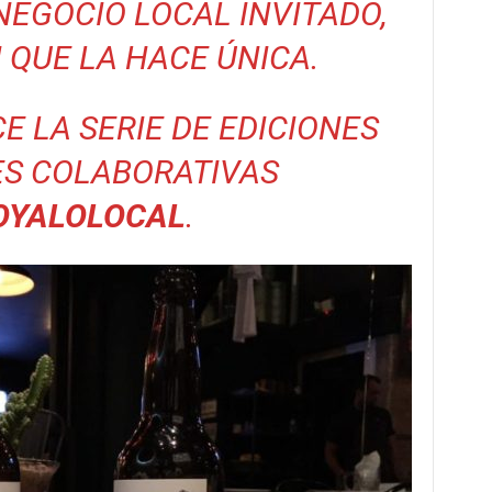
NEGOCIO LOCAL INVITADO,
 QUE LA HACE ÚNICA.
E LA SERIE DE EDICIONES
ES COLABORATIVAS
OYALOLOCAL
.