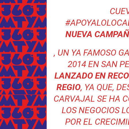
CUE
#APOYALOLOCA
NUEVA CAMPAÑ
, UN YA FAMOSO G
2014 EN SAN P
LANZADO EN RECO
REGIO
, YA QUE, D
CARVAJAL SE HA 
LOS NEGOCIOS L
POR EL CRECIM