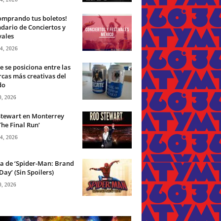
omprando tus boletos!
dario de Conciertos y
vales
 4, 2026
e se posiciona entre las
cas más creativas del
do
0, 2026
Stewart en Monterrey
The Final Run’
 4, 2026
ca de ‘Spider-Man: Brand
ay’ (Sin Spoilers)
0, 2026