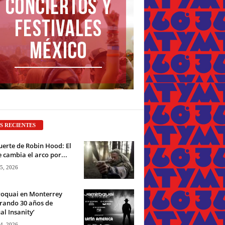
S RECIENTES
erte de Robin Hood: El
 cambia el arco por...
 5, 2026
roquai en Monterrey
rando 30 años de
ual Insanity’
 4, 2026