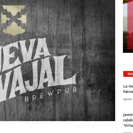
MÁ
La mu
héroe
agosto
Jami
celeb
‘Virt
agosto