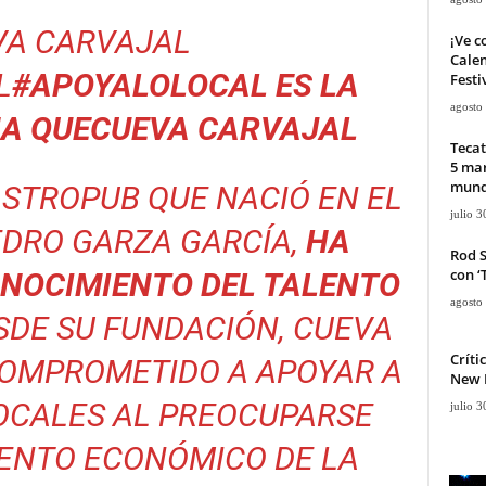
VA CARVAJAL
¡Ve c
Calen
L
#APOYALOLOCAL ES LA
Festi
agosto
A QUE
CUEVA CARVAJAL
Tecat
5 mar
mun
ASTROPUB QUE NACIÓ EN EL
julio 3
EDRO GARZA GARCÍA,
HA
Rod 
con ‘
NOCIMIENTO DEL TALENTO
agosto
ESDE SU FUNDACIÓN, CUEVA
Críti
COMPROMETIDO A APOYAR A
New D
OCALES AL PREOCUPARSE
julio 3
IENTO ECONÓMICO DE LA