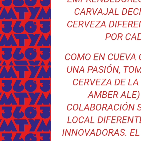
CARVAJAL DEC
CERVEZA DIFEREN
POR CAD
COMO EN CUEVA 
UNA PASIÓN, TO
CERVEZA DE LA
AMBER ALE)
COLABORACIÓN 
LOCAL DIFERENT
INNOVADORAS. EL 