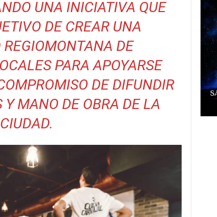
ANDO UNA INICIATIVA QUE
JETIVO DE CREAR UNA
 REGIOMONTANA DE
OCALES PARA APOYARSE
 COMPROMISO DE DIFUNDIR
 Y MANO DE OBRA DE LA
CIUDAD.