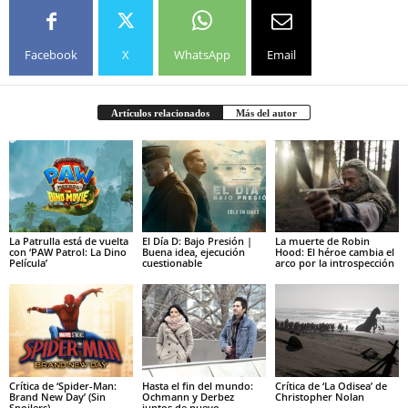
Facebook
X
WhatsApp
Email
Artículos relacionados
Más del autor
La Patrulla está de vuelta
El Día D: Bajo Presión |
La muerte de Robin
con ‘PAW Patrol: La Dino
Buena idea, ejecución
Hood: El héroe cambia el
Película’
cuestionable
arco por la introspección
Crítica de ‘Spider-Man:
Hasta el fin del mundo:
Crítica de ‘La Odisea’ de
Brand New Day’ (Sin
Ochmann y Derbez
Christopher Nolan
Spoilers)
juntos de nuevo