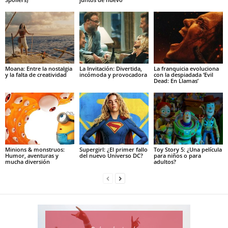
Moana: Entre la nostalgia
La Invitación: Divertida,
La franquicia evoluciona
y la falta de creatividad
incómoda y provocadora
con la despiadada ‘Evil
Dead: En Llamas’
Minions & monstruos:
Supergirl: ¿El primer fallo
Toy Story 5: ¿Una película
Humor, aventuras y
del nuevo Universo DC?
para niños o para
mucha diversión
adultos?