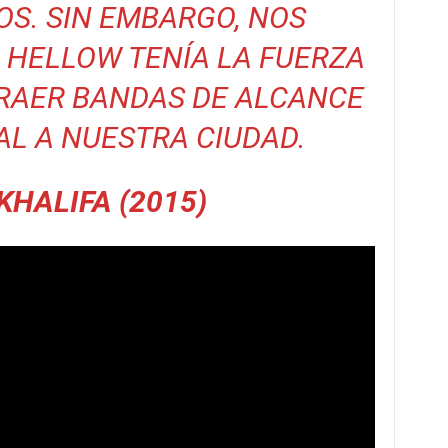
S. SIN EMBARGO, NOS
 HELLOW TENÍA LA FUERZA
TRAER BANDAS DE ALCANCE
L A NUESTRA CIUDAD.
 KHALIFA (2015)