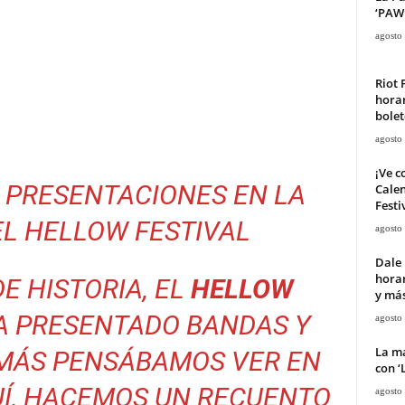
‘PAW 
agosto
Riot 
horar
bolet
agosto
¡Ve c
 PRESENTACIONES EN LA
Calen
Festi
EL HELLOW FESTIVAL
agosto
Dale 
horar
E HISTORIA, EL
HELLOW
y má
A PRESENTADO BANDAS Y
agosto
La ma
AMÁS PENSÁBAMOS VER EN
con ‘
UÍ, HACEMOS UN RECUENTO
agosto