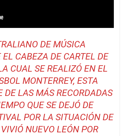
TRALIANO DE MÚSICA
 EL CABEZA DE CARTEL DE
 LA CUAL SE REALIZÓ EN EL
ISBOL MONTERREY, ESTA
E DE LAS MÁS RECORDADAS
IEMPO QUE SE DEJÓ DE
TIVAL POR LA SITUACIÓN DE
 VIVIÓ NUEVO LEÓN POR