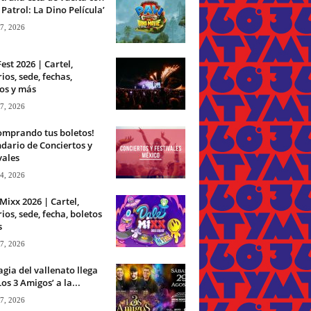
Patrol: La Dino Película’
 7, 2026
Fest 2026 | Cartel,
ios, sede, fechas,
os y más
 7, 2026
omprando tus boletos!
dario de Conciertos y
vales
 4, 2026
Mixx 2026 | Cartel,
ios, sede, fecha, boletos
s
 7, 2026
gia del vallenato llega
Los 3 Amigos’ a la...
 7, 2026