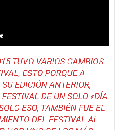
2015 TUVO VARIOS CAMBIOS
TIVAL, ESTO PORQUE A
 SU EDICIÓN ANTERIOR,
 FESTIVAL DE UN SOLO «DÍA
 SOLO ESO, TAMBIÉN FUE EL
IENTO DEL FESTIVAL AL