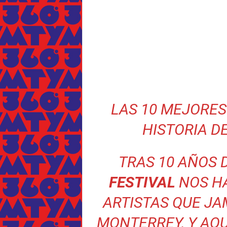
LAS 10 MEJORES
HISTORIA D
TRAS 10 AÑOS D
FESTIVAL
NOS H
ARTISTAS QUE J
MONTERREY, Y AQ