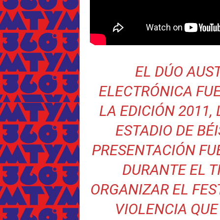
EL DÚO AUS
ELECTRÓNICA FUE
LA EDICIÓN 2011,
ESTADIO DE BÉ
PRESENTACIÓN FU
DURANTE EL T
ORGANIZAR EL FES
VIOLENCIA QUE