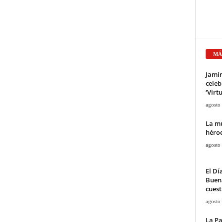
MÁ
Jami
celeb
‘Virt
agosto
La mu
héroe
agosto
El Dí
Buena
cuest
agosto
La Pa