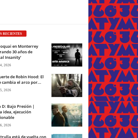
S RECIENTES
roquai en Monterrey
rando 30 años de
ual Insanity’
 4, 2026
erte de Robin Hood: El
 cambia el arco por...
 5, 2026
a D: Bajo Presión |
 idea, ejecución
ionable
 6, 2026
trulla está de vuelta con