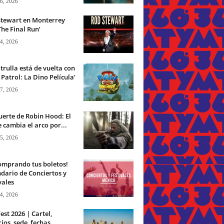
 6, 2026
Stewart en Monterrey
The Final Run’
 4, 2026
trulla está de vuelta con
Patrol: La Dino Película’
 7, 2026
erte de Robin Hood: El
 cambia el arco por...
 5, 2026
omprando tus boletos!
dario de Conciertos y
vales
 4, 2026
est 2026 | Cartel,
ios, sede, fechas,