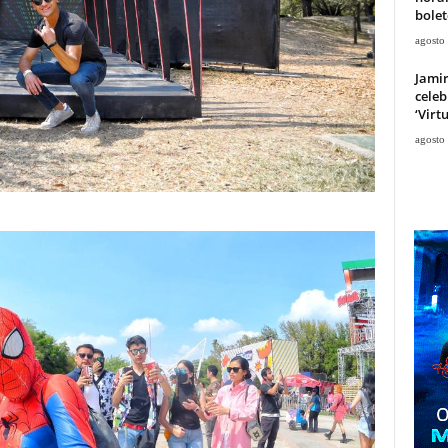
bolet
agosto
Jami
celeb
‘Virt
agosto