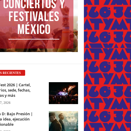
S RECIENTES
Fest 2026 | Cartel,
ios, sede, fechas,
os y más
 7, 2026
a D: Bajo Presión |
 idea, ejecución
ionable