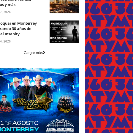
os y más
 7, 2026
roquai en Monterrey
rando 30 años de
ual Insanity’
 4, 2026
Cargar más