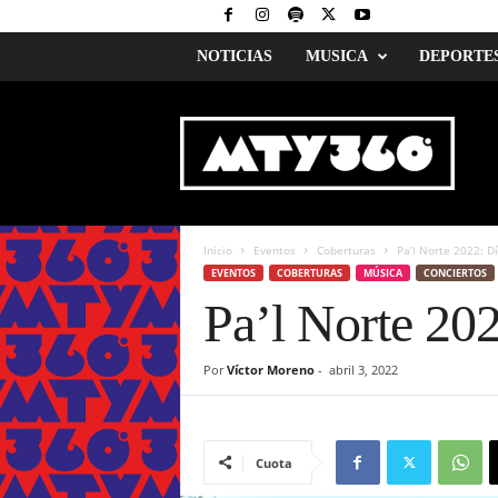
NOTICIAS
MUSICA
DEPORTE
M
o
n
t
e
r
r
Inicio
Eventos
Coberturas
Pa’l Norte 2022: D
e
EVENTOS
COBERTURAS
MÚSICA
CONCIERTOS
y
Pa’l Norte 202
3
6
0
Por
Víctor Moreno
-
abril 3, 2022
Cuota