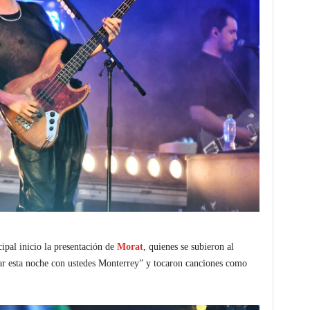
cipal inicio la presentación de
Morat
, quienes se subieron al
ar esta noche con ustedes Monterrey” y tocaron canciones como