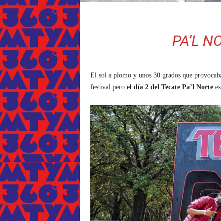
PA’L NO
El sol a plomo y unos 30 grados que provocaba
festival pero
el día 2 del
Tecate Pa’l Norte
es