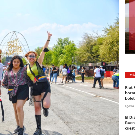
MÁ
Riot 
horar
bolet
agosto
El Dí
Buena
cuest