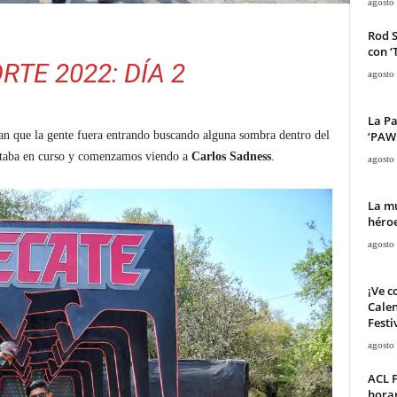
agosto
Rod 
con ‘
RTE 2022: DÍA 2
agosto
La Pa
‘PAW 
n que la gente fuera entrando buscando alguna sombra dentro del
taba en curso y comenzamos viendo a
Carlos Sadness
.
agosto
La mu
héroe
agosto
¡Ve c
Calen
Festi
agosto
ACL F
horar