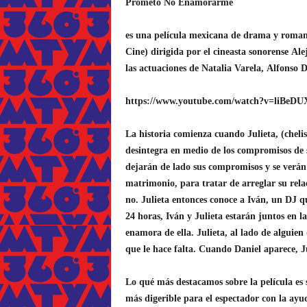
Prometo No Enamorarme
es una película mexicana de drama y roman
Cine) dirigida por el cineasta sonorense
Ale
las actuaciones de
Natalia Varela
,
Alfonso D
https://www.youtube.com/watch?v=liBeD
La historia comienza cuando Julieta, (chelis
desintegra en medio de los compromisos de 
dejarán de lado sus compromisos y se verán 
matrimonio, para tratar de arreglar su relac
no. Julieta entonces conoce a Iván, un DJ q
24 horas, Iván y Julieta estarán juntos en la
enamora de ella. Julieta, al lado de alguie
que le hace falta. Cuando Daniel aparece, J
Lo qué más destacamos sobre la película es
más digerible para el espectador con la ayud