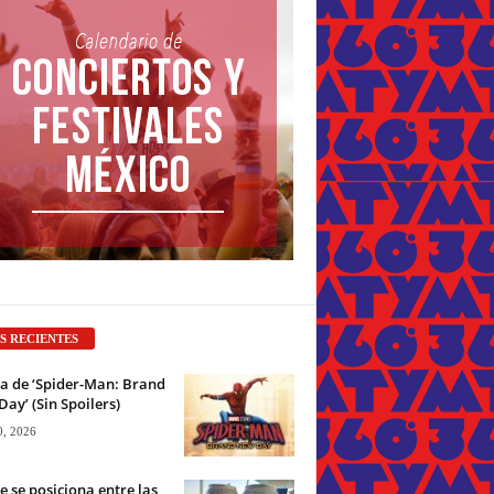
S RECIENTES
ca de ‘Spider-Man: Brand
ay’ (Sin Spoilers)
0, 2026
e se posiciona entre las