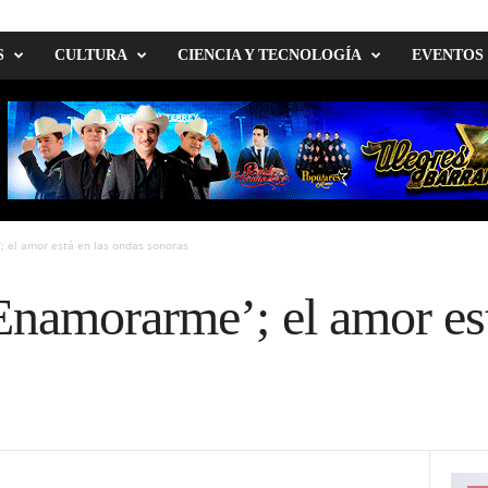
S
CULTURA
CIENCIA Y TECNOLOGÍA
EVENTOS
 el amor está en las ondas sonoras
namorarme’; el amor est