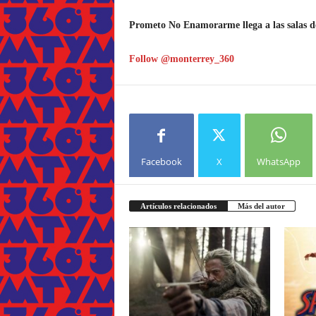
Prometo No Enamorarme
llega a las salas 
Follow @monterrey_360
Facebook
X
WhatsApp
Artículos relacionados
Más del autor