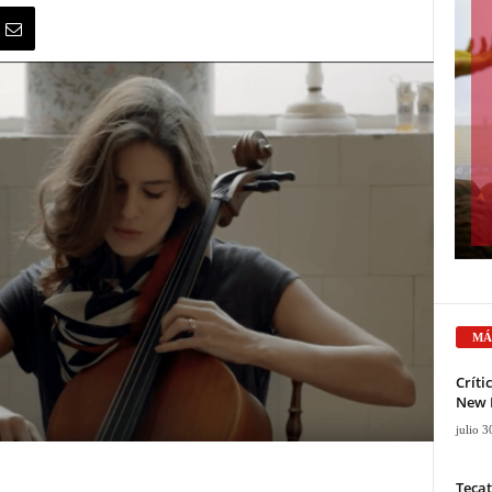
MÁ
Críti
New D
julio 3
Tecat