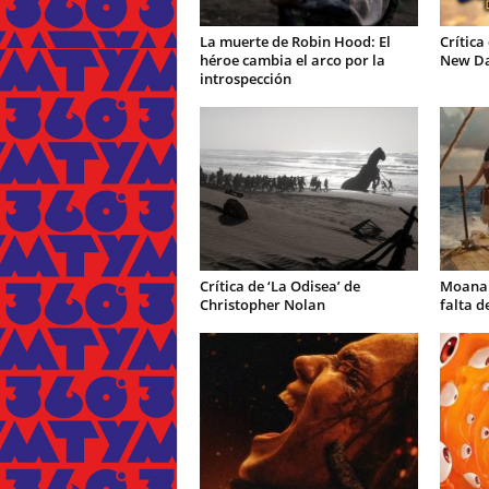
La muerte de Robin Hood: El
Crítica
héroe cambia el arco por la
New Day
introspección
Crítica de ‘La Odisea’ de
Moana: 
Christopher Nolan
falta d