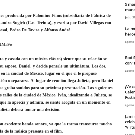
5 mar
mun
ce producida por Palomino Films (subsidiaria de Fábrica de
julio 3
jandro Sugich
(Casi Treinta), y escrita por David Villegas con
La mu
osal
,
Pedro De Tavira
y
Alfonso André
.
héroe
agosto
UXMa9w
Rod 
ta y casada con un músico clásico) siente que su relación se
con ‘
su esposo, Daniel, y decide ponerle un ultimátum. Los dos,
agosto
en la ciudad de México, lugar en el que él le propuso
ión o separarse. Al lugar de reunión llega Julieta, pero Daniel
¡Ve c
ue graba sonidos para su próxima presentación. Las siguientes
Calen
s calles de la ciudad de México. Iván, idealizando a Julieta, se
Festi
n que la aprecia y admira, se siente acogida en un momento en
agosto
ulieta deberá tomar una decisión.
Jami
celeb
 su excelente banda sonora, ya que la trama transcurre mucho
‘Virt
a de la música presente en el film.
agosto