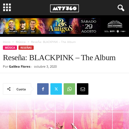
Inicio
Música
Reseña: BLACKPINK – The Album
MÚSICA
RESEÑAS
Reseña: BLACKPINK – The Album
Por
Galilea Flores
-
octubre 3, 2020
Cuota