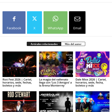
Facebook
X
WhatsApp
Email
Artículos relacionados
Más del autor
Riot Fest 2026 | Cartel,
La magia del vallenato
Dale Mixx 2026 | Cartel,
horarios, sede, fechas,
llega con ‘Los 3 Amigos’ a
horarios, sede, fecha,
boletos y más
la Arena Monterrey
boletos y más