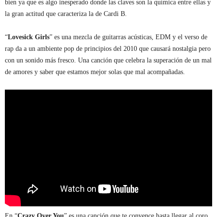
bien ya que es algo inesperado donde las claves son la química entre ellas y
la gran actitud que caracteriza la de Cardi B.
“
Lovesick Girls
” es una mezcla de guitarras acústicas, EDM y el verso de
rap da a un ambiente pop de principios del 2010 que causará nostalgia pero
con un sonido más fresco. Una canción que celebra la superación de un mal
de amores y saber que estamos mejor solas que mal acompañadas.
En “
Crazy Over You
” es una canción que te convence hasta llegar al coro.