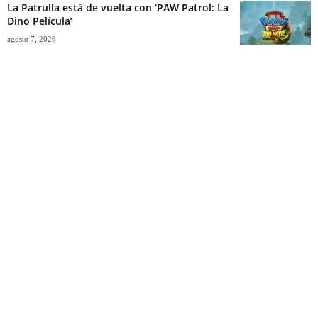
La Patrulla está de vuelta con ‘PAW Patrol: La
Dino Película’
agosto 7, 2026
El Día D: Bajo Presión | Buena idea, ejecución
cuestionable
agosto 6, 2026
La magia del vallenato llega con ‘Los 3
Amigos’ a la...
agosto 7, 2026
Jamiroquai en Monterrey celebrando 30 años
de ‘Virtual Insanity’
agosto 4, 2026
ACL Fest 2026 | Cartel, horarios, sede, fechas,
boletos y más
agosto 7, 2026