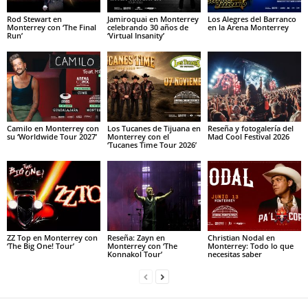
Rod Stewart en
Jamiroquai en Monterrey
Los Alegres del Barranco
Monterrey con ‘The Final
celebrando 30 años de
en la Arena Monterrey
Run’
‘Virtual Insanity’
Camilo en Monterrey con
Los Tucanes de Tijuana en
Reseña y fotogalería del
su ‘Worldwide Tour 2027’
Monterrey con el
Mad Cool Festival 2026
‘Tucanes Time Tour 2026’
ZZ Top en Monterrey con
Reseña: Zayn en
Christian Nodal en
‘The Big One! Tour’
Monterrey con ‘The
Monterrey: Todo lo que
Konnakol Tour’
necesitas saber