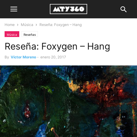
Home
Música
Reseña: Foxygen – Hang
Música
Reseñas
Reseña: Foxygen – Hang
By
Víctor Moreno
-
enero 20, 2017