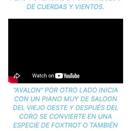
DE CUERDAS Y VIENTOS.
“AVALON” POR OTRO LADO INICIA
CON UN PIANO MUY DE
SALOON
DEL VIEJO OESTE Y DESPUÉS DEL
CORO SE CONVIERTE EN UNA
ESPECIE DE FOXTROT O TAMBIÉN