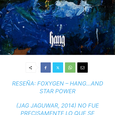
RESEÑA: FOXYGEN – HANG
…AND
STAR POWER
(JAG JAGUWAR, 2014) NO FUE
PRECISAMENTE LO QUE SE