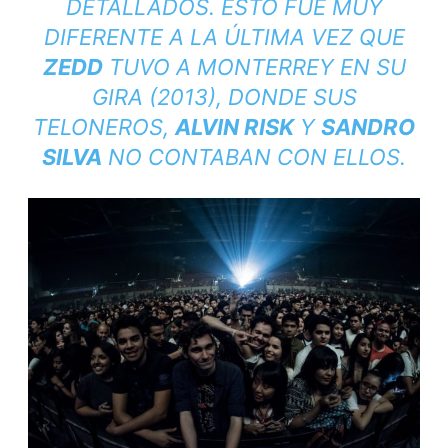
DETALLADOS. ESTO FUE MUY
DIFERENTE A LA ÚLTIMA VEZ QUE
ZEDD
TUVO A MONTERREY EN SU
GIRA (2013), DONDE SUS
TELONEROS,
ALVIN RISK
Y
SANDRO
SILVA
NO CONTABAN CON ELLOS.