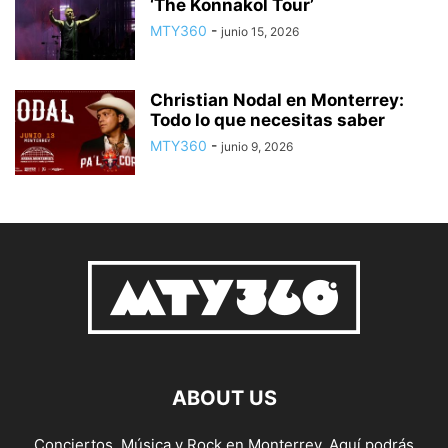
‘The Konnakol Tour’
MTY360
-
junio 15, 2026
Christian Nodal en Monterrey:
Todo lo que necesitas saber
MTY360
-
junio 9, 2026
ABOUT US
Conciertos, Música y Rock en Monterrey. Aquí podrás