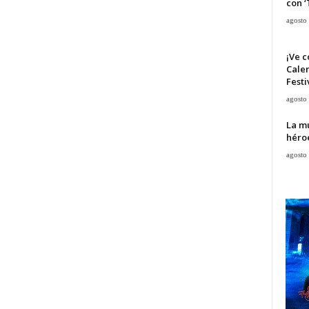
con ‘
agosto
¡Ve c
Calen
Festi
agosto
La mu
héroe
agosto