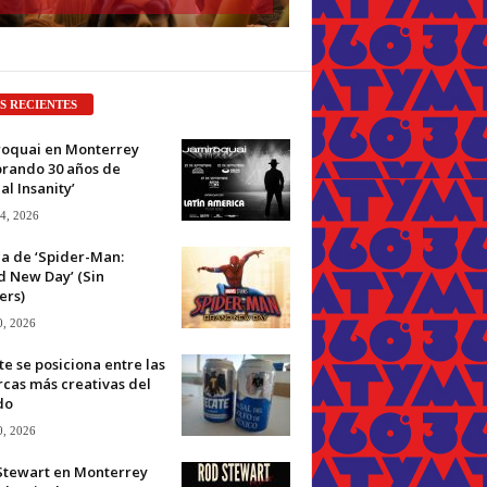
S RECIENTES
roquai en Monterrey
brando 30 años de
ual Insanity’
 4, 2026
ca de ‘Spider-Man:
d New Day’ (Sin
ers)
0, 2026
e se posiciona entre las
cas más creativas del
do
0, 2026
Stewart en Monterrey