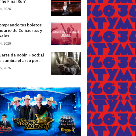
The Final Run’
 4, 2026
omprando tus boletos!
dario de Conciertos y
vales
 4, 2026
erte de Robin Hood: El
 cambia el arco por...
 5, 2026