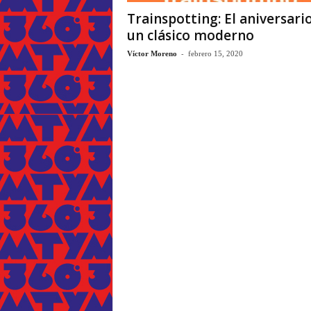
Trainspotting: El aniversari
un clásico moderno
-
Víctor Moreno
febrero 15, 2020