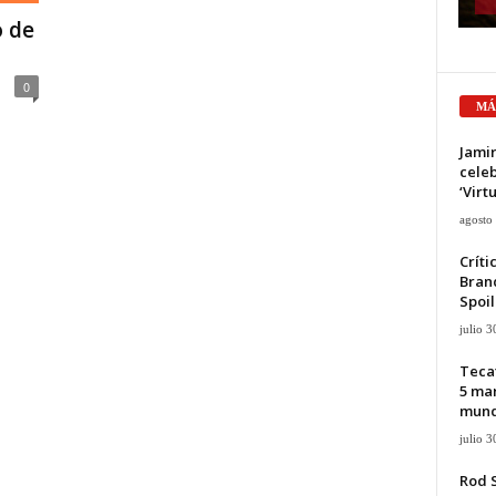
o de
0
MÁ
Jami
cele
‘Virt
agosto
Críti
Bran
Spoil
julio 3
Tecat
5 mar
mun
julio 3
Rod 