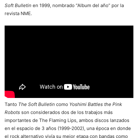
Soft Bulletin
en 1999, nombrado “Album del año” por la
revista NME.
Tanto
The Soft Bulletin
como
Yoshimi Battles the Pink
Robots
son considerados dos de los trabajos más
importantes de The Flaming Lips, ambos discos lanzados
en el espacio de 3 años (1999-2002), una época en donde
el rock alternativo vivía su mejor etapa con bandas como