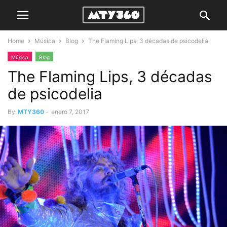
Home
Música
Blog
The Flaming Lips, 3 décadas de psicodelia
Música
Blog
The Flaming Lips, 3 décadas
de psicodelia
By
MTY360
-
enero 7, 2017