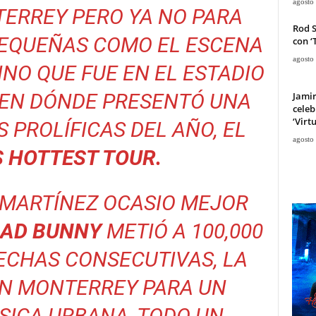
agosto
ERREY PERO YA NO PARA
Rod 
PEQUEÑAS COMO EL ESCENA
con ‘
agosto
INO QUE FUE EN EL ESTADIO
EN DÓNDE PRESENTÓ UNA
Jami
celeb
‘Virt
S PROLÍFICAS DEL AÑO, EL
agosto
 HOTTEST TOUR.
 MARTÍNEZ OCASIO MEJOR
AD BUNNY
METIÓ A 100,000
ECHAS CONSECUTIVAS, LA
EN MONTERREY PARA UN
SICA URBANA, TODO UN