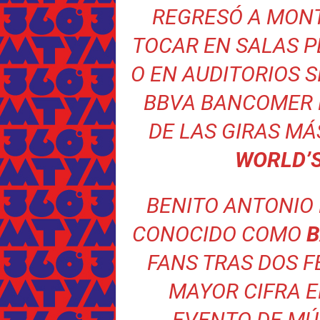
REGRESÓ A MONT
TOCAR EN SALAS 
O EN AUDITORIOS S
BBVA BANCOMER 
DE LAS GIRAS MÁ
WORLD’S
BENITO ANTONIO
CONOCIDO COMO
B
FANS TRAS DOS F
MAYOR CIFRA 
EVENTO DE MÚ