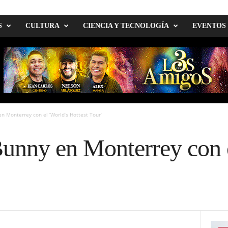
S
CULTURA
CIENCIA Y TECNOLOGÍA
EVENTOS
n Monterrey con el ‘World’s Hottest Tour’
unny en Monterrey con 