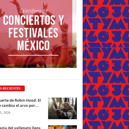
S RECIENTES
erte de Robin Hood: El
 cambia el arco por...
 5, 2026
gia del vallenato llega