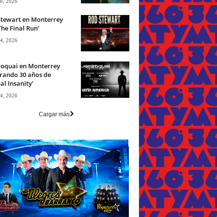
 6, 2026
Stewart en Monterrey
The Final Run’
 4, 2026
roquai en Monterrey
rando 30 años de
ual Insanity’
 4, 2026
Cargar más