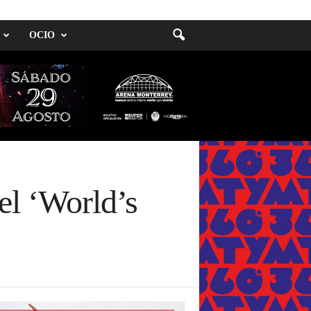
OCIO
el ‘World’s