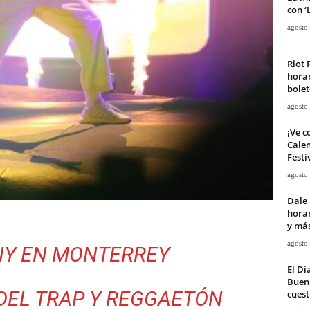
con ‘
agosto
Riot 
horar
bolet
agosto
¡Ve c
Calen
Festi
agosto
Dale 
horar
y má
agosto
NY EN MONTERREY
El Dí
Buena
DEL TRAP Y REGGAETÓN
cuest