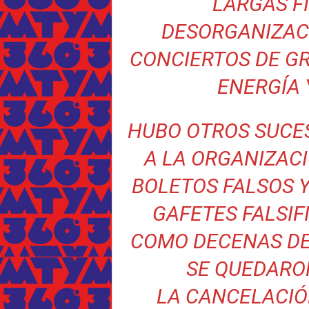
LARGAS FI
DESORGANIZACI
CONCIERTOS DE GR
ENERGÍA 
HUBO OTROS SUCE
A LA ORGANIZAC
BOLETOS FALSOS Y
GAFETES FALSIF
COMO DECENAS DE
SE QUEDARO
LA CANCELACIÓ