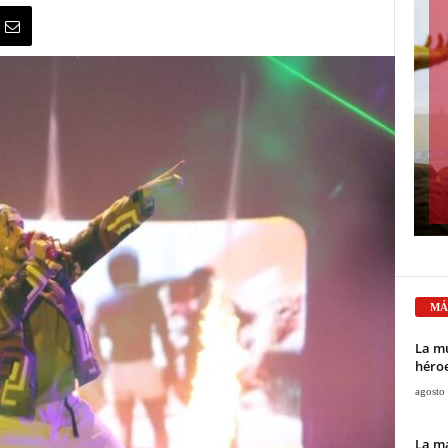
MÁ
La mu
héroe
agosto
La ma