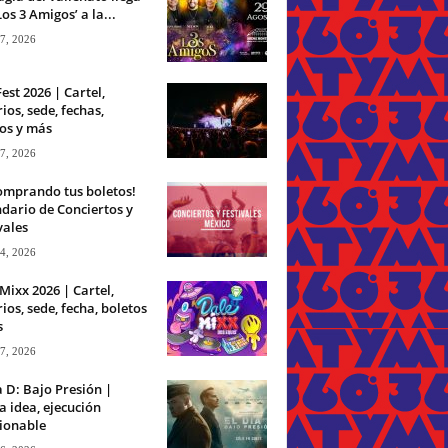
Los 3 Amigos’ a la...
 7, 2026
Fest 2026 | Cartel,
ios, sede, fechas,
os y más
 7, 2026
omprando tus boletos!
dario de Conciertos y
vales
 4, 2026
Mixx 2026 | Cartel,
ios, sede, fecha, boletos
s
 7, 2026
a D: Bajo Presión |
 idea, ejecución
ionable