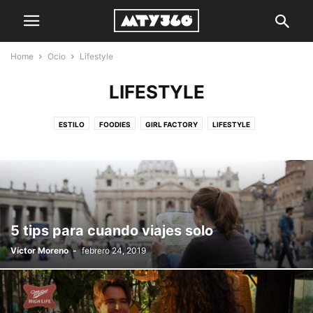
Home
Ocio
Lifestyle
LIFESTYLE
ESTILO
FOODIES
GIRL FACTORY
LIFESTYLE
QUÉ HACER EN MONTERREY
SEXY
THE PUB
5 tips para cuando viajes solo
Víctor Moreno
-
febrero 24, 2019