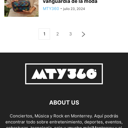
vanguardia de la moda
MTY360
-
julio 23, 2024
1
2
3
ABOUT US
Conciertos, Música y Rock en Monterrey. Aquí podrás
encontrar todo sobre entretenimiento, deportes, eventos,
coberturas, tecnología, ocio y ¡mucho más!Monterrey y el