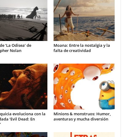
 de ‘La Odisea’ de
Moana: Entre la nostalgia y la
opher Nolan
falta de creatividad
quicia evoluciona con la
Minions & monstruos: Humor,
ada ‘Evil Dead: En
aventuras y mucha diversión
’