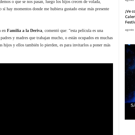
mos o que se nos pasan, luego los hijos crecen de volada,
so sí hay momentos donde me hubiera gustado estar más presente
¡Ve c
Calen
Festi
agosto
a en
Familia a la Deriva
, comentó que: “esta película es una
s padres y madres que trabajan mucho, o están ocupados en muchas
s hijos y ellos también lo pierden, es para invitarlos a poner más