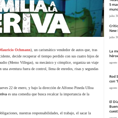
5 mar
mun
julio 3
Críti
New D
julio 3
Mauricio Ochmann
), un carismático vendedor de autos que, tras
La mu
héroe
cidente, decide recuperar el tiempo perdido con sus cuatro hijos de
audio (Memo Villegas), su mecánico y cómplice, organiza un viaje
agosto
n una aventura fuera de control, llena de enredos, risas y segundas
Rod 
con ‘
 jueves 22 de enero, y bajo la dirección de Alfonso Pineda Ulloa
agosto
eriva
es una comedia que busca recalcar la importancia de la
El Dí
Buena
cuest
ligaciones, nuestras responsabilidades, el trabajo, el sacar la
agosto