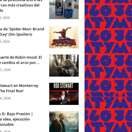
cas más creativas del
do
0, 2026
ca de ‘Spider-Man: Brand
ay’ (Sin Spoilers)
0, 2026
erte de Robin Hood: El
 cambia el arco por...
 5, 2026
Stewart en Monterrey
The Final Run’
 4, 2026
a D: Bajo Presión |
 idea, ejecución
ionable
 6, 2026