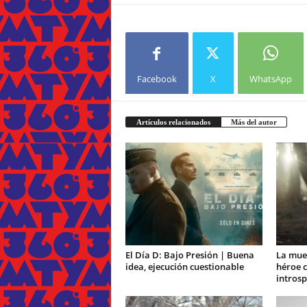
Facebook
X
WhatsApp
Artículos relacionados
Más del autor
El Día D: Bajo Presión | Buena
La muer
idea, ejecución cuestionable
héroe c
introsp