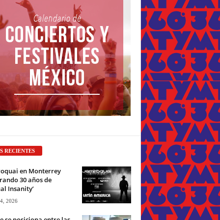
S RECIENTES
roquai en Monterrey
rando 30 años de
ual Insanity’
 4, 2026
e se posiciona entre las