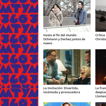
Hasta el fin del mundo:
Crítica
Ochmann y Derbez juntos de
Christ
nuevo
La Invitación: Divertida,
La fran
incómoda y provocadora
despiad
Llamas