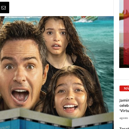
MÁ
Jami
celeb
‘Virt
agosto
Tecat