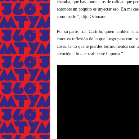
chamba, que hay momentos de calidad que perde
entonces un poquito es inyectar eso. En mi ca
como padre”, dijo Ochmann.
Por su parte, Irán Castillo, quien también actú
emotiva reflexión de lo que luego pasa con lo
cosas, tanto que te pierdes los momentos con tu
atención a lo que realmente importa.”