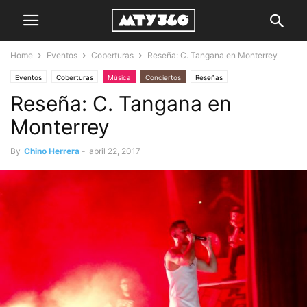
Home
Eventos
Coberturas
Reseña: C. Tangana en Monterrey
Eventos
Coberturas
Música
Conciertos
Reseñas
Reseña: C. Tangana en
Monterrey
By
Chino Herrera
-
abril 22, 2017