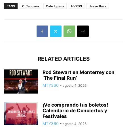
TAGS
C. Tangana
Café Iguana
HVRDS
Jesse Baez
RELATED ARTICLES
Rod Stewart en Monterrey con
‘The Final Run’
MTY360
-
agosto 4, 2026
¡Ve comprando tus boletos!
Calendario de Conciertos y
Festivales
MTY360
-
agosto 4, 2026