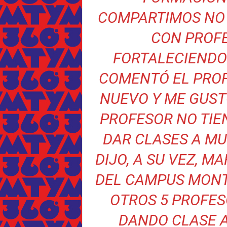
COMPARTIMOS NO 
CON PROFE
FORTALECIENDO
COMENTÓ EL PROF
NUEVO Y ME GUSTÓ
PROFESOR NO TIEN
DAR CLASES A MU
DIJO, A SU VEZ, 
DEL CAMPUS MONT
OTROS 5 PROFES
DANDO CLASE A