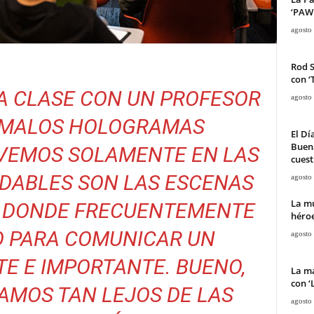
‘PAW 
agosto
Rod 
con ‘
RA CLASE CON UN PROFESOR
agosto
AMA
LOS HOLOGRAMAS
El Dí
Buena
VEMOS SOLAMENTE EN LAS
cuest
IDABLES SON LAS ESCENAS
agosto
La mu
 DONDE FRECUENTEMENTE
héroe
O PARA COMUNICAR UN
agosto
E E IMPORTANTE.
BUENO,
La ma
con ‘
AMOS TAN LEJOS DE LAS
agosto