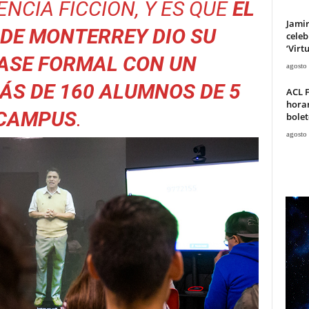
ENCIA FICCIÓN, Y ES QUE
EL
Jami
DE MONTERREY DIO SU
celeb
‘Virt
ASE FORMAL CON UN
agosto
S DE 160 ALUMNOS DE 5
ACL F
horar
CAMPUS
.
bolet
agosto