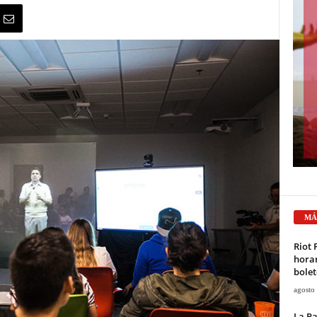
MÁ
Riot 
horar
bolet
agosto
La Pa