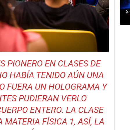
S PIONERO EN CLASES DE
NO HABÍA TENIDO AÚN UNA
O FUERA UN HOLOGRAMA Y
NTES PUDIERAN VERLO
UERPO ENTERO. LA CLASE
 MATERIA FÍSICA 1, ASÍ, LA