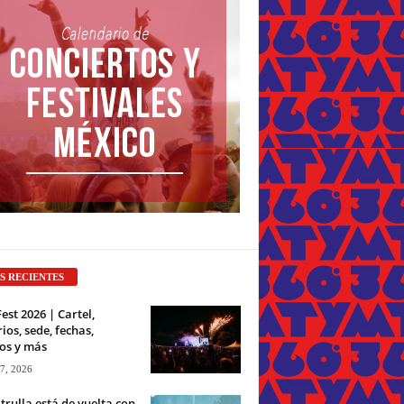
S RECIENTES
Fest 2026 | Cartel,
ios, sede, fechas,
os y más
 7, 2026
trulla está de vuelta con