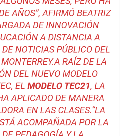
ALGUNOS MESES, PERO HA
 DE AÑOS
”, AFIRMÓ BEATRIZ
ARGADA DE INNOVACIÓN
UCACIÓN A DISTANCIA A
IO DE NOTICIAS PÚBLICO DEL
 MONTERREY.
A RAÍZ DE LA
ÓN DEL NUEVO MODELO
EC, EL
MODELO TEC21
, LA
HA APLICADO DE MANERA
DORA EN LAS CLASES.
“LA
 ESTÁ ACOMPAÑADA POR LA
DE PEDAGOGÍA Y LA