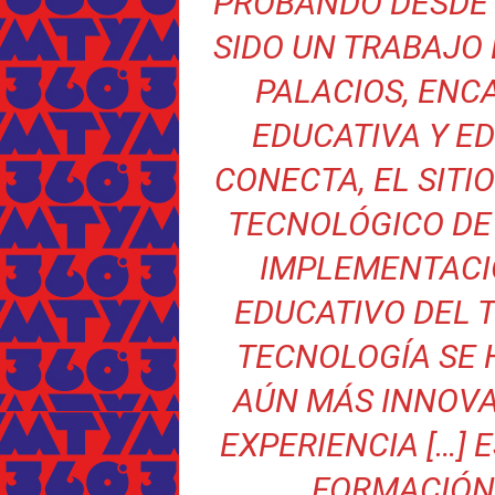
PROBANDO DESDE 
SIDO UN TRABAJO
PALACIOS, ENC
EDUCATIVA Y ED
CONECTA
, EL SIT
TECNOLÓGICO DE
IMPLEMENTACI
EDUCATIVO DEL T
TECNOLOGÍA SE 
AÚN MÁS INNOVA
EXPERIENCIA […]
FORMACIÓN 