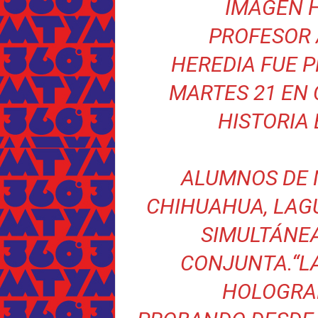
IMAGEN 
PROFESOR
HEREDIA FUE 
MARTES 21 EN
HISTORIA 
ALUMNOS DE M
CHIHUAHUA, LAG
SIMULTÁNE
CONJUNTA.
“
L
HOLOGRAF