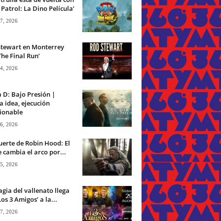
Patrol: La Dino Película’
 7, 2026
Stewart en Monterrey
The Final Run’
 4, 2026
a D: Bajo Presión |
 idea, ejecución
ionable
 6, 2026
erte de Robin Hood: El
 cambia el arco por...
 5, 2026
gia del vallenato llega
Los 3 Amigos’ a la...
 7, 2026