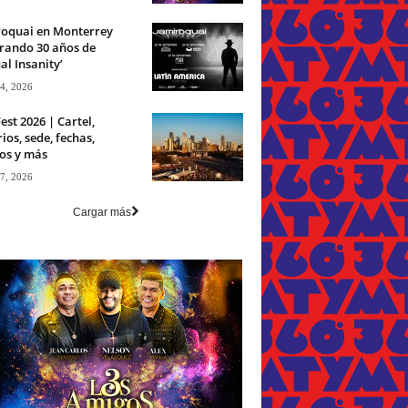
roquai en Monterrey
rando 30 años de
ual Insanity’
 4, 2026
est 2026 | Cartel,
ios, sede, fechas,
os y más
 7, 2026
Cargar más