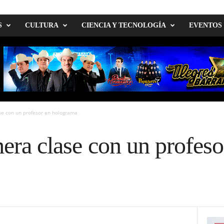
S
CULTURA
CIENCIA Y TECNOLOGÍA
EVENTOS
ase con un profesor en holograma
mera clase con un profeso