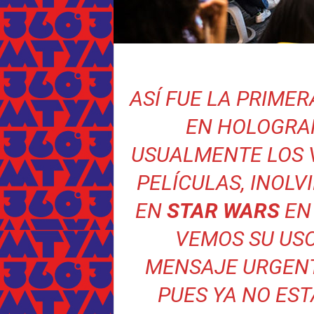
ASÍ FUE LA PRIME
EN HOLOGR
USUALMENTE LOS 
PELÍCULAS, INOLV
EN
STAR WARS
EN
VEMOS SU US
MENSAJE URGENT
PUES YA NO EST