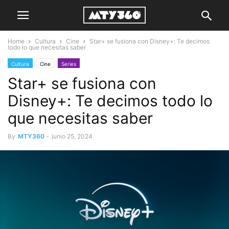
Home
Cultura
Cine
Star+ se fusiona con Disney+: Te decimos
todo lo que necesitas saber
Cultura
Cine
Series
Star+ se fusiona con
Disney+: Te decimos todo lo
que necesitas saber
By
MTY360
-
junio 25, 2024