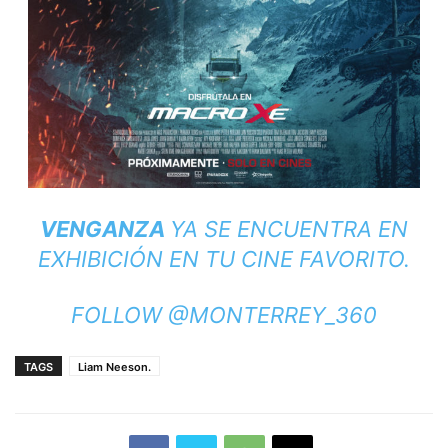
VENGANZA
YA SE ENCUENTRA EN
EXHIBICIÓN EN TU CINE FAVORITO.
FOLLOW @MONTERREY_360
TAGS
Liam Neeson.