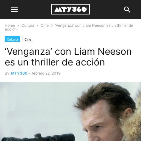
Home
Cultura
Cine
‘Venganza’ con Liam Neeson es un thriller de
acción
Cultura
Cine
‘Venganza’ con Liam Neeson
es un thriller de acción
By
MTY360
-
febrero 22, 2019