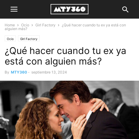
Home
Ocio
Girl Factory
¿Qué hacer cuando tu ex ya está con
alguien más?
Ocio
Girl Factory
¿Qué hacer cuando tu ex ya
está con alguien más?
By
MTY360
-
septiembre 13, 2024