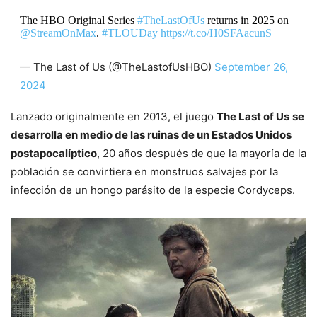
The HBO Original Series
#TheLastOfUs
returns in 2025 on
@StreamOnMax
.
#TLOUDay
https://t.co/H0SFAacunS
— The Last of Us (@TheLastofUsHBO)
September 26,
2024
Lanzado originalmente en 2013, el juego
The Last of Us
se
desarrolla en medio de las ruinas de un Estados Unidos
postapocalíptico
, 20 años después de que la mayoría de la
población se convirtiera en monstruos salvajes por la
infección de un hongo parásito de la especie Cordyceps.