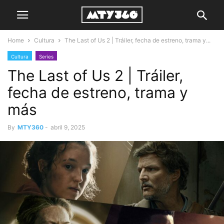
Home
Cultura
The Last of Us 2 | Tráiler, fecha de estreno, trama y...
Cultura
Series
The Last of Us 2 | Tráiler,
fecha de estreno, trama y
más
By
MTY360
-
abril 9, 2025