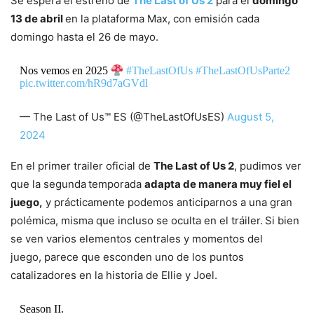
Se espera el estreno de
The Last of Us 2
para el
domingo
13 de abril
en la plataforma Max, con emisión cada
domingo hasta el 26 de mayo.
Nos vemos en 2025
#TheLastOfUs
#TheLastOfUsParte2
pic.twitter.com/hR9d7aGVdl
— The Last of Us™ ES (@TheLastOfUsES)
August 5,
2024
En el primer trailer oficial de
The Last of Us 2
, pudimos ver
que la segunda
temporada
adapta de manera muy fiel el
juego,
y prácticamente podemos anticiparnos a una gran
polémica, misma que incluso se oculta en el tráiler.
Si bien
se ven varios elementos centrales y momentos del
juego, parece que esconden uno de los puntos
catalizadores en la historia de Ellie y Joel.
Season II.