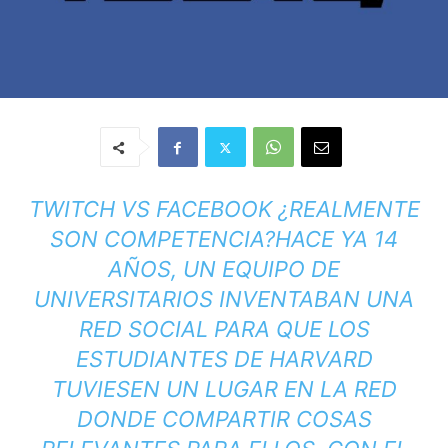
TWITCH VS FACEBOOK ¿REALMENTE
SON COMPETENCIA?
HACE YA 14
AÑOS, UN EQUIPO DE
UNIVERSITARIOS INVENTABAN UNA
RED SOCIAL PARA QUE LOS
ESTUDIANTES DE HARVARD
TUVIESEN UN LUGAR EN LA RED
DONDE COMPARTIR COSAS