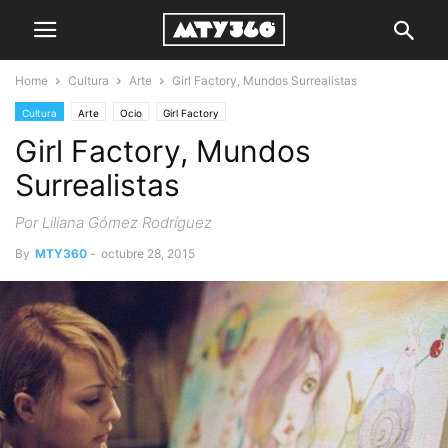
Home
Cultura
Arte
Girl Factory, Mundos Surrealistas
Cultura
Arte
Ocio
Girl Factory
Girl Factory, Mundos
Surrealistas
Por Liliana Gómez Rodríguez
By
MTY360
-
octubre 28, 2015