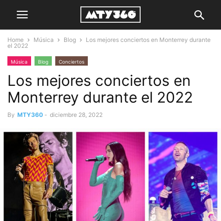
Home
Música
Blog
Los mejores conciertos en Monterrey durante
el 2022
Música
Blog
Conciertos
Los mejores conciertos en
Monterrey durante el 2022
By
MTY360
-
diciembre 28, 2022